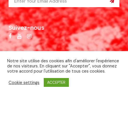
Suivez-nous
Notre site utilise des cookies afin d'améliorer l'expérience
de nos visiteurs. En cliquant sur "Accepter", vous donnez
votre accord pour l'utilisation de tous ces cookies.
Copyright ©
2026 Comité Olympique de Polynésie
Française (COPF). Tous droits réservés.
Mentions
Cookie settings
ACCEPTER
légales
- Site réalisé par
Créa Passion