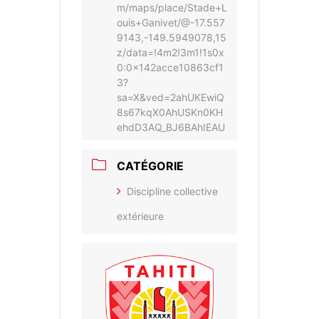
m/maps/place/Stade+L
ouis+Ganivet/@-17.557
9143,-149.5949078,15
z/data=!4m2!3m1!1s0x
0:0x142acce10863cf1
3?
sa=X&ved=2ahUKEwiQ
8s67kqX0AhUSKn0KH
ehdD3AQ_BJ6BAhIEAU
CATÉGORIE
Discipline collective
extérieure