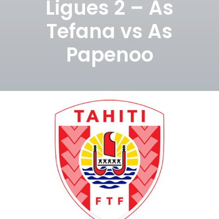
Ligues 2 – As
Tefana vs As
Papenoo