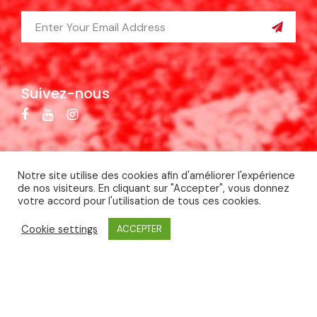
Suivez-nous
Notre site utilise des cookies afin d'améliorer l'expérience
de nos visiteurs. En cliquant sur "Accepter", vous donnez
votre accord pour l'utilisation de tous ces cookies.
Copyright ©
2026 Comité Olympique de Polynésie
Française (COPF). Tous droits réservés.
Mentions
Cookie settings
ACCEPTER
légales
- Site réalisé par
Créa Passion