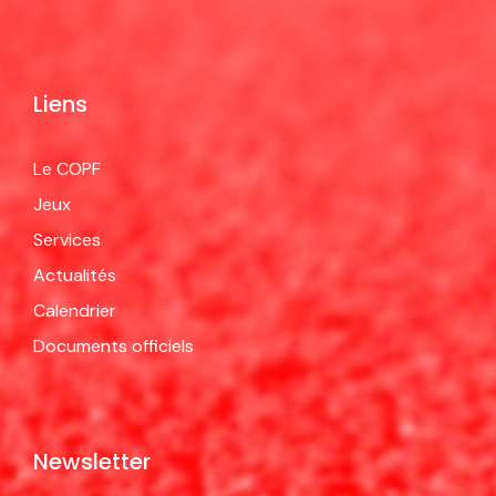
Liens
Le COPF
Jeux
Services
Actualités
Calendrier
Documents officiels
Newsletter